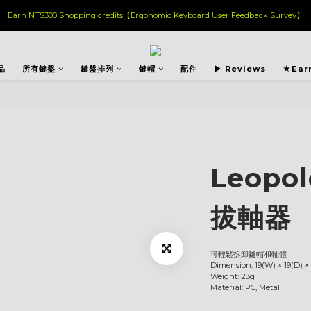
Earn NT$300 Shopping credits【Ergonomic Keyboard User Feedback Survey】
品
所有鍵盤
鍵盤排列
鍵帽
配件
▶︎ Reviews
★Ear
Leopol
拔軸器
可輕鬆拆卸鍵帽和軸體
Dimension: 19(W) × 19(D) 
Weight: 23g
Material: PC, Metal