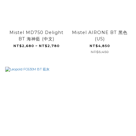
Mistel MD750 Delight
Mistel AIRONE BT 黑色
BT 海神藍 (中文)
(US)
NT$2,680 ~ NT$2,780
NT$4,850
NT$5,450