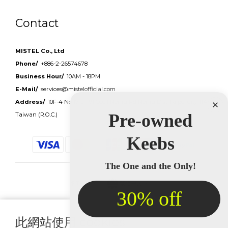
Contact
MISTEL Co., Ltd
Phone/
+886-2-26574678
Business Hour/
10AM - 18PM
E-Mail/
services@mistelofficial.com
Address/
10F-4 No 17 Ln 91 Sec.1 Neihu Rd Neihu Dist Taipei City 114
Taiwan (R.O.C.)
$
TWD
繁體中文
此網站使用 cookies