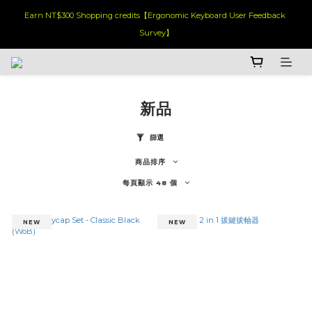
Earn NT$300 Shopping credits【Ergonomic Keyboard User Feedback 
Survey】
新品
篩選
商品排序
每頁顯示 48 個
NEW
NEW