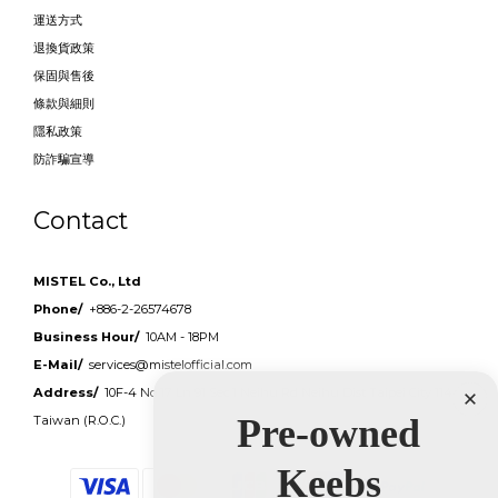
運送方式
退換貨政策
保固與售後
條款與細則
隱私政策
防詐騙宣導
Contact
MISTEL Co., Ltd
Phone/
+886-2-26574678
Business Hour/
10AM - 18PM
E-Mail/
services@mistelofficial.com
Address/
10F-4 No 17 Ln 91 Sec.1 Neihu Rd Neihu Dist Taipei City 114
Taiwan (R.O.C.)